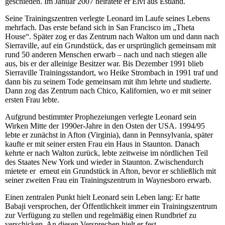
geschieden. Im Januar 2007 heiratete er Elvi aus Estland.
Seine Trainingszentren verlegte Leonard im Laufe seines Lebens
mehrfach. Das erste befand sich in San Francisco im „Theta
House“. Später zog er das Zentrum nach Walton um und dann nach
Sierraville, auf ein Grundstück, das er ursprünglich gemeinsam mit
rund 50 anderen Menschen erwarb – nach und nach stiegen alle
aus, bis er der alleinige Besitzer war. Bis Dezember 1991 blieb
Sierraville Trainingsstandort, wo Heike Strombach in 1991 traf und
dann bis zu seinem Tode gemeinsam mit ihm lehrte und studierte.
Dann zog das Zentrum nach Chico, Kalifornien, wo er mit seiner
ersten Frau lebte.
Aufgrund bestimmter Prophezeiungen verlegte Leonard sein
Wirken Mitte der 1990er-Jahre in den Osten der USA. 1994/95
lebte er zunächst in Afton (Virginia), dann in Pennsylvania, später
kaufte er mit seiner ersten Frau ein Haus in Staunton. Danach
kehrte er nach Walton zurück, lebte zeitweise im nördlichen Teil
des Staates New York und wieder in Staunton. Zwischendurch
mietete er erneut ein Grundstück in Afton, bevor er schließlich mit
seiner zweiten Frau ein Trainingszentrum in Waynesboro erwarb.
Einen zentralen Punkt hielt Leonard sein Leben lang: Er hatte
Babaji versprochen, der Öffentlichkeit immer ein Trainingszentrum
zur Verfügung zu stellen und regelmäßig einen Rundbrief zu
verschicken. An diesen Versprechen hielt er fest.