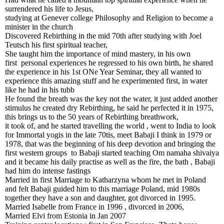
surrendered his life to Jesus,
studying at Genever college Philosophy and Religion to become a
minister in the church
Discovered Rebirthing in the mid 70th after studying with Joel
Teutsch his first spiritual teacher,
She taught him the importance of mind mastery, in his own
first personal experiences he regressed to his own birth, he shared
the experience in his 1st ONe Year Seminar, they all wanted to
experience this amazing stuff and he experimented first, in water
like he had in his tubb
He found the breath was the key not the water, it just added another
stimulus he created dry Rebirthing, he said he perfected it in 1975,
this brings us to the 50 years of Rebirthing breathwork,
it took of, and he started travelling the world , went to India to look
for Immortal yogis in the late 70tis, meet Babaji I think in 1979 or
1978, that was the beginning of his deep devotion and bringing the
first western groups to Babaji started teaching Om namaha shivaiya
and it became his daily practise as well as the fire, the bath , Babaji
had him do intense fastings
Married in first Marriage to Katharzyna whom he met in Poland
and felt Babaji guided him to this marriage Poland, mid 1980s
together they have a son and daughter, got divorced in 1995.
Married Isabelle from France in 1996 , divorced in 2006,
Married Elvi from Estonia in Jan 2007