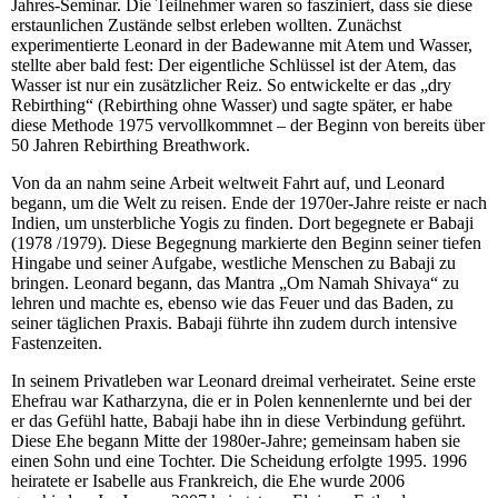
Jahres-Seminar. Die Teilnehmer waren so fasziniert, dass sie diese
erstaunlichen Zustände selbst erleben wollten. Zunächst
experimentierte Leonard in der Badewanne mit Atem und Wasser,
stellte aber bald fest: Der eigentliche Schlüssel ist der Atem, das
Wasser ist nur ein zusätzlicher Reiz. So entwickelte er das „dry
Rebirthing“ (Rebirthing ohne Wasser) und sagte später, er habe
diese Methode 1975 vervollkommnet – der Beginn von bereits über
50 Jahren Rebirthing Breathwork.
Von da an nahm seine Arbeit weltweit Fahrt auf, und Leonard
begann, um die Welt zu reisen. Ende der 1970er-Jahre reiste er nach
Indien, um unsterbliche Yogis zu finden. Dort begegnete er Babaji
(1978 /1979). Diese Begegnung markierte den Beginn seiner tiefen
Hingabe und seiner Aufgabe, westliche Menschen zu Babaji zu
bringen. Leonard begann, das Mantra „Om Namah Shivaya“ zu
lehren und machte es, ebenso wie das Feuer und das Baden, zu
seiner täglichen Praxis. Babaji führte ihn zudem durch intensive
Fastenzeiten.
In seinem Privatleben war Leonard dreimal verheiratet. Seine erste
Ehefrau war Katharzyna, die er in Polen kennenlernte und bei der
er das Gefühl hatte, Babaji habe ihn in diese Verbindung geführt.
Diese Ehe begann Mitte der 1980er-Jahre; gemeinsam haben sie
einen Sohn und eine Tochter. Die Scheidung erfolgte 1995. 1996
heiratete er Isabelle aus Frankreich, die Ehe wurde 2006