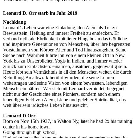
Leonard D. Orr starb im Jahr 2019
Nachklang
Leonard’s Leben war eine Einladung, den Atem als Tor zu
Bewusstsein, Heilung und innerer Freiheit zu entdecken. Er
verband radikale Ehrlichkeit mit tiefer Hingabe an das Göttliche
und inspirierte Generationen von Menschen, über ihre begrenzten
Vorstellungen von Körper, Alter und Tod hinauszugehen. Seine
Suche nach Wahrheit führte ihn von einem kleinen Ort in New
York bis zu Unsterblichen Yogis in Indien, und immer wieder
zurück zum Einfachsten: einatmen, ausatmen, gegenwärtig sein.
Heute lebt sein Vermächtnis in all den Menschen weiter, die durch
Rebirthing-Breathwork berührt wurden, die seine Lehren
weitertragen und seine Vision von einem bewussten, lebendigen
Menschsein nähren. Wer sich mit Leonard verbindet, begegnet
nicht nur der Geschichte eines Pioniers, sondern auch einem
lebendigen Feld von Atem, Liebe und gelebter Spiritualität, das
weit über sein irdisches Leben hinausreicht.
Leonard D Orr
Born on Nov 15th 1937, in Walton Ny, later he had 2x his training
center in his home town
Going through high school,
Had what he called a mountain top spiritual experience when he