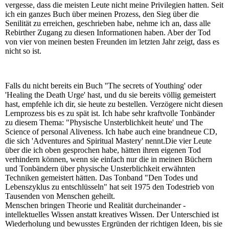
vergesse, dass die meisten Leute nicht meine Privilegien hatten. Seit
ich ein ganzes Buch über meinen Prozess, den Sieg über die
Senilität zu erreichen, geschrieben habe, nehme ich an, dass alle
Rebirther Zugang zu diesen Informationen haben. Aber der Tod
von vier von meinen besten Freunden im letzten Jahr zeigt, dass es
nicht so ist.
Falls du nicht bereits ein Buch ''The secrets of Youthing' oder
'Healing the Death Urge' hast, und du sie bereits völlig gemeistert
hast, empfehle ich dir, sie heute zu bestellen. Verzögere nicht diesen
Lernprozess bis es zu spät ist. Ich habe sehr kraftvolle Tonbänder
zu diesem Thema: "Physische Unsterblichkeit heute' und The
Science of personal Aliveness. Ich habe auch eine brandneue CD,
die sich 'Adventures and Spiritual Mastery' nennt.Die vier Leute
über die ich oben gesprochen habe, hätten ihren eigenen Tod
verhindern können, wenn sie einfach nur die in meinen Büchern
und Tonbändern über physische Unsterblichkeit erwähnten
Techniken gemeistert hätten. Das Tonband "Den Todes und
Lebenszyklus zu entschlüsseln" hat seit 1975 den Todestrieb von
Tausenden von Menschen geheilt.
Menschen bringen Theorie und Realität durcheinander -
intellektuelles Wissen anstatt kreatives Wissen. Der Unterschied ist
Wiederholung und bewusstes Ergründen der richtigen Ideen, bis sie