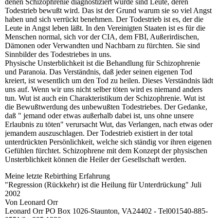
denen Schizophrenie diagnostiziert wurde sind Leute, deren
Todestrieb bewußt wird. Das ist der Grund warum sie so viel Angst
haben und sich verrückt benehmen. Der Todestrieb ist es, der die
Leute in Angst leben läßt. In den Vereinigten Staaten ist es für die
Menschen normal, sich vor der CIA, dem FBI, Außerirdischen,
Dämonen oder Verwandten und Nachbarn zu fürchten. Sie sind
Sinnbilder des Todestriebes in uns.
Physische Unsterblichkeit ist die Behandlung für Schizophrenie
und Paranoia. Das Verständnis, daß jeder seinen eigenen Tod
kreiert, ist wesentlich um den Tod zu heilen. Dieses Verständnis lädt
uns auf. Wenn wir uns nicht selber töten wird es niemand anders
tun. Wut ist auch ein Charakteristikum der Schizophrenie. Wut ist
die Bewußtwerdung des unbewußten Todestriebes. Der Gedanke,
daß " jemand oder etwas außerhalb dabei ist, uns ohne unsere
Erlaubnis zu töten" verursacht Wut, das Verlangen, nach etwas oder
jemandem auszuschlagen. Der Todestrieb existiert in der total
unterdrückten Persönlichkeit, welche sich ständig vor ihren eigenen
Gefühlen fürchtet. Schizophrene mit dem Konzept der physischen
Unsterblichkeit können die Heiler der Gesellschaft werden.
Meine letzte Rebirthing Erfahrung
"Regression (Rückkehr) ist die Heilung für Unterdrückung" Juli
2002
Von Leonard Orr
Leonard Orr PO Box 1026-Staunton, VA24402 - Tel001540-885-