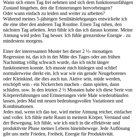
Wann sich einen Tag frei nehmen und sich dem funktionsunfähigen
Zustand hingeben, den die Erinnerungen hervorbringen?
Oder wann einfach zu leiden und weiter zu arbeiten?
Während meines 5-jähirigen Senilitätslehrganges entwickelte ich
die eine über den anderen Tag Routine. Einen Tag ruhen, den
nächsten Tag arbeiten. Jetzt fühle ich das ich daraus komme. Meine
Atmung wird jeden Tag besser. Ich fühle grenzenlose Energie - zu
mindestens morgens.
Einer der interessanten Muster bei dieser 2 ½- monatigen
Regression ist, das ich in der Mitte des Tages oder am frühen
Nachmittag völlig schwach wurde, das ich nicht länger
funktionieren konnte. Ich musste mich hinlegen und schlief
normalerweise direkt ein. Ich war wie ein gerade Neugeborenes
oder Kleinkind, die dies auch tun. Aktive sein, müde werden,
erschöpft sein - ein Nickerchen machen - dann spielen, dann
schlafen, usw. In den letzten 2 ½ Monaten habe ich diese Serie von
Körpererfahrungen und Erinnerungen viele Male wiederablaufen
lassen, jedes Mal mit neuen bedeutungsvollen Variationen und
Kombinationen.
Jedes mal, wenn ich das tue, wird meine Atmung reicher, einfacher
und voller. Ich fühle mehr Raum in meinem Körper, Verstand und
der Bewegung. Ich fühle, wie ich mich in die effektivste und
produktivste Phase meines Lebens hineinbewege. Jede Auflösung
gibt uns mehr Frieden, Freiheit, Energie für Produktivität.