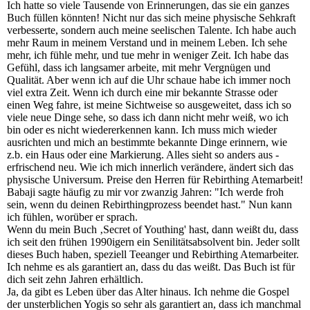
Ich hatte so viele Tausende von Erinnerungen, das sie ein ganzes
Buch füllen könnten! Nicht nur das sich meine physische Sehkraft
verbesserte, sondern auch meine seelischen Talente. Ich habe auch
mehr Raum in meinem Verstand und in meinem Leben. Ich sehe
mehr, ich fühle mehr, und tue mehr in weniger Zeit. Ich habe das
Gefühl, dass ich langsamer arbeite, mit mehr Vergnügen und
Qualität. Aber wenn ich auf die Uhr schaue habe ich immer noch
viel extra Zeit. Wenn ich durch eine mir bekannte Strasse oder
einen Weg fahre, ist meine Sichtweise so ausgeweitet, dass ich so
viele neue Dinge sehe, so dass ich dann nicht mehr weiß, wo ich
bin oder es nicht wiedererkennen kann. Ich muss mich wieder
ausrichten und mich an bestimmte bekannte Dinge erinnern, wie
z.b. ein Haus oder eine Markierung. Alles sieht so anders aus -
erfrischend neu. Wie ich mich innerlich verändere, ändert sich das
physische Universum. Preise den Herren für Rebirthing Atemarbeit!
Babaji sagte häufig zu mir vor zwanzig Jahren: "Ich werde froh
sein, wenn du deinen Rebirthingprozess beendet hast." Nun kann
ich fühlen, worüber er sprach.
Wenn du mein Buch ‚Secret of Youthing' hast, dann weißt du, dass
ich seit den frühen 1990igern ein Senilitätsabsolvent bin. Jeder sollt
dieses Buch haben, speziell Teeanger und Rebirthing Atemarbeiter.
Ich nehme es als garantiert an, dass du das weißt. Das Buch ist für
dich seit zehn Jahren erhältlich.
Ja, da gibt es Leben über das Alter hinaus. Ich nehme die Gospel
der unsterblichen Yogis so sehr als garantiert an, dass ich manchmal