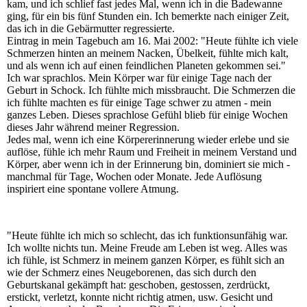
kam, und ich schlief fast jedes Mal, wenn ich in die Badewanne
ging, für ein bis fünf Stunden ein. Ich bemerkte nach einiger Zeit,
das ich in die Gebärmutter regressierte.
Eintrag in mein Tagebuch am 16. Mai 2002: "Heute fühlte ich viele
Schmerzen hinten an meinem Nacken, Übelkeit, fühlte mich kalt,
und als wenn ich auf einen feindlichen Planeten gekommen sei."
Ich war sprachlos. Mein Körper war für einige Tage nach der
Geburt in Schock. Ich fühlte mich missbraucht. Die Schmerzen die
ich fühlte machten es für einige Tage schwer zu atmen - mein
ganzes Leben. Dieses sprachlose Gefühl blieb für einige Wochen
dieses Jahr während meiner Regression.
Jedes mal, wenn ich eine Körpererinnerung wieder erlebe und sie
auflöse, fühle ich mehr Raum und Freiheit in meinem Verstand und
Körper, aber wenn ich in der Erinnerung bin, dominiert sie mich -
manchmal für Tage, Wochen oder Monate. Jede Auflösung
inspiriert eine spontane vollere Atmung.
"Heute fühlte ich mich so schlecht, das ich funktionsunfähig war.
Ich wollte nichts tun. Meine Freude am Leben ist weg. Alles was
ich fühle, ist Schmerz in meinem ganzen Körper, es fühlt sich an
wie der Schmerz eines Neugeborenen, das sich durch den
Geburtskanal gekämpft hat: geschoben, gestossen, zerdrückt,
erstickt, verletzt, konnte nicht richtig atmen, usw. Gesicht und