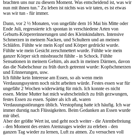
brachten uns nur zu diesem Moment. Was entscheidend ist, was wir
nun mit ihnen tun." Zu leben ist nichts was wir taten, es ist etwas
was wir tun - für immer.
Dann, vor 2 ½ Monaten, von ungefähr dem 16 Mai bis Mitte oder
Ende Juli, regressierte ich spontan in verschiedene Arten von
Geburts-Körpererinnerungen und des Kleinkindalters. Intensive
Schmerzen in meinem Nacken, und Schultern und an meinen
Schläfen. Fühlte wie mein Kopf und Körper gedrückt wurde.
Fühlte wie mein Gesicht zerschmettert wurde. Fühlte wie mein
ganzer Körper sich missbraucht fühlte - in Schock. Fühlte
Sensationen in meinem Gehirn, als auch in meinen Därmen, davon
das die Nabelschnur zu früh durch getrennt wurde: Kopfschmerzen
und Erinnerungen, usw.
Ich fühlte kein Interesse am Essen, so als wenn mein
Verdauungssystem noch nicht arbeiten würde. Festes essen war für
ungefähr 2 Wochen widerwärtig für mich. Ich konnte es nicht
essen. Meine Mutter hat mich wahrscheinlich zu früh gezwungen,
festes Essen zu essen. Später als ich aß, waren
Verdauungsstörungen üblich. Verstopfung hatte ich häufig. Ich war
immer durstig nach Flüssigkeiten. Beim Gedanken an Essen wurde
mir übel.
Aber der größte Wert ist, und geht noch weiter - die Atembefreiung
- den Moment des ersten Atemzuges wieder zu erleben - den
ganzen Tag wieder zu lernen, Luft zu atmen. Zu versuchen voll