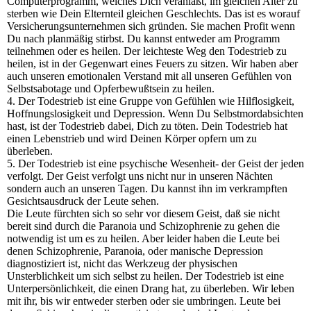
Computerprogramm, welches Dich veranlaßt, im gleichen Alter zu
sterben wie Dein Elternteil gleichen Geschlechts. Das ist es worauf
Versicherungsunternehmen sich gründen. Sie machen Profit wenn
Du nach planmäßig stirbst. Du kannst entweder am Programm
teilnehmen oder es heilen. Der leichteste Weg den Todestrieb zu
heilen, ist in der Gegenwart eines Feuers zu sitzen. Wir haben aber
auch unseren emotionalen Verstand mit all unseren Gefühlen von
Selbstsabotage und Opferbewußtsein zu heilen.
4. Der Todestrieb ist eine Gruppe von Gefühlen wie Hilflosigkeit,
Hoffnungslosigkeit und Depression. Wenn Du Selbstmordabsichten
hast, ist der Todestrieb dabei, Dich zu töten. Dein Todestrieb hat
einen Lebenstrieb und wird Deinen Körper opfern um zu
überleben.
5. Der Todestrieb ist eine psychische Wesenheit- der Geist der jeden
verfolgt. Der Geist verfolgt uns nicht nur in unseren Nächten
sondern auch an unseren Tagen. Du kannst ihn im verkrampften
Gesichtsausdruck der Leute sehen.
Die Leute fürchten sich so sehr vor diesem Geist, daß sie nicht
bereit sind durch die Paranoia und Schizophrenie zu gehen die
notwendig ist um es zu heilen. Aber leider haben die Leute bei
denen Schizophrenie, Paranoia, oder manische Depression
diagnostiziert ist, nicht das Werkzeug der physischen
Unsterblichkeit um sich selbst zu heilen. Der Todestrieb ist eine
Unterpersönlichkeit, die einen Drang hat, zu überleben. Wir leben
mit ihr, bis wir entweder sterben oder sie umbringen. Leute bei