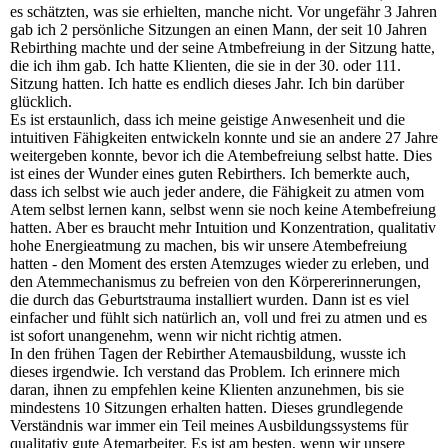
es schätzten, was sie erhielten, manche nicht. Vor ungefähr 3 Jahren
gab ich 2 persönliche Sitzungen an einen Mann, der seit 10 Jahren
Rebirthing machte und der seine Atmbefreiung in der Sitzung hatte,
die ich ihm gab. Ich hatte Klienten, die sie in der 30. oder 111.
Sitzung hatten. Ich hatte es endlich dieses Jahr. Ich bin darüber
glücklich.
Es ist erstaunlich, dass ich meine geistige Anwesenheit und die
intuitiven Fähigkeiten entwickeln konnte und sie an andere 27 Jahre
weitergeben konnte, bevor ich die Atembefreiung selbst hatte. Dies
ist eines der Wunder eines guten Rebirthers. Ich bemerkte auch,
dass ich selbst wie auch jeder andere, die Fähigkeit zu atmen vom
Atem selbst lernen kann, selbst wenn sie noch keine Atembefreiung
hatten. Aber es braucht mehr Intuition und Konzentration, qualitativ
hohe Energieatmung zu machen, bis wir unsere Atembefreiung
hatten - den Moment des ersten Atemzuges wieder zu erleben, und
den Atemmechanismus zu befreien von den Körpererinnerungen,
die durch das Geburtstrauma installiert wurden. Dann ist es viel
einfacher und fühlt sich natürlich an, voll und frei zu atmen und es
ist sofort unangenehm, wenn wir nicht richtig atmen.
In den frühen Tagen der Rebirther Atemausbildung, wusste ich
dieses irgendwie. Ich verstand das Problem. Ich erinnere mich
daran, ihnen zu empfehlen keine Klienten anzunehmen, bis sie
mindestens 10 Sitzungen erhalten hatten. Dieses grundlegende
Verständnis war immer ein Teil meines Ausbildungssystems für
qualitativ gute Atemarbeiter. Es ist am besten, wenn wir unsere