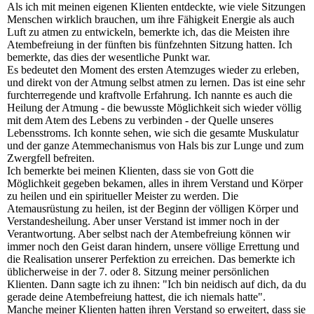
Als ich mit meinen eigenen Klienten entdeckte, wie viele Sitzungen
Menschen wirklich brauchen, um ihre Fähigkeit Energie als auch
Luft zu atmen zu entwickeln, bemerkte ich, das die Meisten ihre
Atembefreiung in der fünften bis fünfzehnten Sitzung hatten. Ich
bemerkte, das dies der wesentliche Punkt war.
Es bedeutet den Moment des ersten Atemzuges wieder zu erleben,
und direkt von der Atmung selbst atmen zu lernen. Das ist eine sehr
furchterregende und kraftvolle Erfahrung. Ich nannte es auch die
Heilung der Atmung - die bewusste Möglichkeit sich wieder völlig
mit dem Atem des Lebens zu verbinden - der Quelle unseres
Lebensstroms. Ich konnte sehen, wie sich die gesamte Muskulatur
und der ganze Atemmechanismus von Hals bis zur Lunge und zum
Zwergfell befreiten.
Ich bemerkte bei meinen Klienten, dass sie von Gott die
Möglichkeit gegeben bekamen, alles in ihrem Verstand und Körper
zu heilen und ein spiritueller Meister zu werden. Die
Atemausrüstung zu heilen, ist der Beginn der völligen Körper und
Verstandesheilung. Aber unser Verstand ist immer noch in der
Verantwortung. Aber selbst nach der Atembefreiung können wir
immer noch den Geist daran hindern, unsere völlige Errettung und
die Realisation unserer Perfektion zu erreichen. Das bemerkte ich
üblicherweise in der 7. oder 8. Sitzung meiner persönlichen
Klienten. Dann sagte ich zu ihnen: "Ich bin neidisch auf dich, da du
gerade deine Atembefreiung hattest, die ich niemals hatte".
Manche meiner Klienten hatten ihren Verstand so erweitert, dass sie