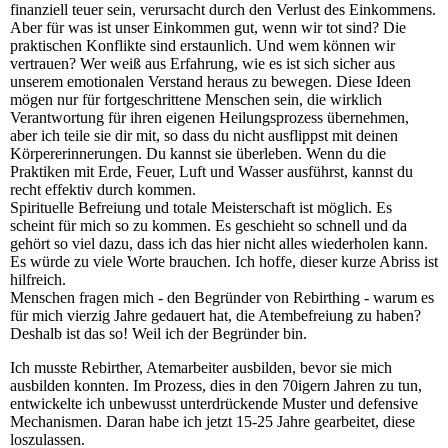
finanziell teuer sein, verursacht durch den Verlust des Einkommens.
Aber für was ist unser Einkommen gut, wenn wir tot sind? Die
praktischen Konflikte sind erstaunlich. Und wem können wir
vertrauen? Wer weiß aus Erfahrung, wie es ist sich sicher aus
unserem emotionalen Verstand heraus zu bewegen. Diese Ideen
mögen nur für fortgeschrittene Menschen sein, die wirklich
Verantwortung für ihren eigenen Heilungsprozess übernehmen,
aber ich teile sie dir mit, so dass du nicht ausflippst mit deinen
Körpererinnerungen. Du kannst sie überleben. Wenn du die
Praktiken mit Erde, Feuer, Luft und Wasser ausführst, kannst du
recht effektiv durch kommen.
Spirituelle Befreiung und totale Meisterschaft ist möglich. Es
scheint für mich so zu kommen. Es geschieht so schnell und da
gehört so viel dazu, dass ich das hier nicht alles wiederholen kann.
Es würde zu viele Worte brauchen. Ich hoffe, dieser kurze Abriss ist
hilfreich.
Menschen fragen mich - den Begründer von Rebirthing - warum es
für mich vierzig Jahre gedauert hat, die Atembefreiung zu haben?
Deshalb ist das so! Weil ich der Begründer bin.
Ich musste Rebirther, Atemarbeiter ausbilden, bevor sie mich
ausbilden konnten. Im Prozess, dies in den 70igern Jahren zu tun,
entwickelte ich unbewusst unterdrückende Muster und defensive
Mechanismen. Daran habe ich jetzt 15-25 Jahre gearbeitet, diese
loszulassen.