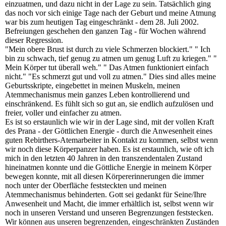
einzuatmen, und dazu nicht in der Lage zu sein. Tatsächlich ging
das noch vor sich einige Tage nach der Geburt und meine Atmung
war bis zum heutigen Tag eingeschränkt - dem 28. Juli 2002.
Befreiungen geschehen den ganzen Tag - für Wochen während
dieser Regression.
"Mein obere Brust ist durch zu viele Schmerzen blockiert." " Ich
bin zu schwach, tief genug zu atmen um genug Luft zu kriegen." "
Mein Körper tut überall weh." " Das Atmen funktioniert einfach
nicht." "Es schmerzt gut und voll zu atmen." Dies sind alles meine
Geburtsskripte, eingebettet in meinen Muskeln, meinen
Atemmechanismus mein ganzes Leben kontrollierend und
einschränkend. Es fühlt sich so gut an, sie endlich aufzulösen und
freier, voller und einfacher zu atmen.
Es ist so erstaunlich wie wir in der Lage sind, mit der vollen Kraft
des Prana - der Göttlichen Energie - durch die Anwesenheit eines
guten Rebirthers-Atemarbeiter in Kontakt zu kommen, selbst wenn
wir noch diese Körperpanzer haben. Es ist erstaunlich, wie oft ich
mich in den letzten 40 Jahren in den transzendentalen Zustand
hineinatmen konnte und die Göttliche Energie in meinem Körper
bewegen konnte, mit all diesen Körpererinnerungen die immer
noch unter der Oberfläche feststeckten und meinen
Atemmechanismus behinderten. Gott sei gedankt für Seine/Ihre
Anwesenheit und Macht, die immer erhältlich ist, selbst wenn wir
noch in unseren Verstand und unseren Begrenzungen feststecken.
Wir können aus unseren begrenzenden, eingeschränkten Zuständen