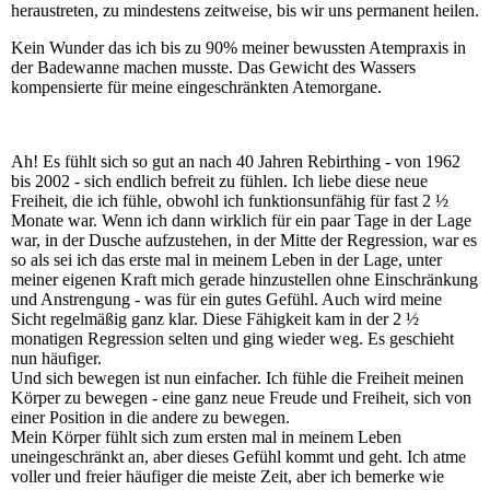
heraustreten, zu mindestens zeitweise, bis wir uns permanent heilen.
Kein Wunder das ich bis zu 90% meiner bewussten Atempraxis in
der Badewanne machen musste. Das Gewicht des Wassers
kompensierte für meine eingeschränkten Atemorgane.
Ah! Es fühlt sich so gut an nach 40 Jahren Rebirthing - von 1962
bis 2002 - sich endlich befreit zu fühlen. Ich liebe diese neue
Freiheit, die ich fühle, obwohl ich funktionsunfähig für fast 2 ½
Monate war. Wenn ich dann wirklich für ein paar Tage in der Lage
war, in der Dusche aufzustehen, in der Mitte der Regression, war es
so als sei ich das erste mal in meinem Leben in der Lage, unter
meiner eigenen Kraft mich gerade hinzustellen ohne Einschränkung
und Anstrengung - was für ein gutes Gefühl. Auch wird meine
Sicht regelmäßig ganz klar. Diese Fähigkeit kam in der 2 ½
monatigen Regression selten und ging wieder weg. Es geschieht
nun häufiger.
Und sich bewegen ist nun einfacher. Ich fühle die Freiheit meinen
Körper zu bewegen - eine ganz neue Freude und Freiheit, sich von
einer Position in die andere zu bewegen.
Mein Körper fühlt sich zum ersten mal in meinem Leben
uneingeschränkt an, aber dieses Gefühl kommt und geht. Ich atme
voller und freier häufiger die meiste Zeit, aber ich bemerke wie