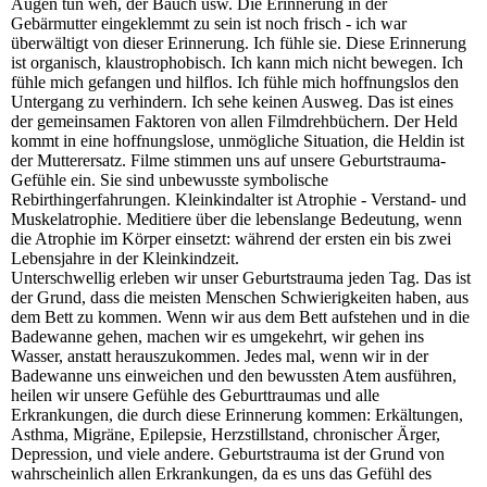
Augen tun weh, der Bauch usw. Die Erinnerung in der
Gebärmutter eingeklemmt zu sein ist noch frisch - ich war
überwältigt von dieser Erinnerung. Ich fühle sie. Diese Erinnerung
ist organisch, klaustrophobisch. Ich kann mich nicht bewegen. Ich
fühle mich gefangen und hilflos. Ich fühle mich hoffnungslos den
Untergang zu verhindern. Ich sehe keinen Ausweg. Das ist eines
der gemeinsamen Faktoren von allen Filmdrehbüchern. Der Held
kommt in eine hoffnungslose, unmögliche Situation, die Heldin ist
der Mutterersatz. Filme stimmen uns auf unsere Geburtstrauma-
Gefühle ein. Sie sind unbewusste symbolische
Rebirthingerfahrungen. Kleinkindalter ist Atrophie - Verstand- und
Muskelatrophie. Meditiere über die lebenslange Bedeutung, wenn
die Atrophie im Körper einsetzt: während der ersten ein bis zwei
Lebensjahre in der Kleinkindzeit.
Unterschwellig erleben wir unser Geburtstrauma jeden Tag. Das ist
der Grund, dass die meisten Menschen Schwierigkeiten haben, aus
dem Bett zu kommen. Wenn wir aus dem Bett aufstehen und in die
Badewanne gehen, machen wir es umgekehrt, wir gehen ins
Wasser, anstatt herauszukommen. Jedes mal, wenn wir in der
Badewanne uns einweichen und den bewussten Atem ausführen,
heilen wir unsere Gefühle des Geburttraumas und alle
Erkrankungen, die durch diese Erinnerung kommen: Erkältungen,
Asthma, Migräne, Epilepsie, Herzstillstand, chronischer Ärger,
Depression, und viele andere. Geburtstrauma ist der Grund von
wahrscheinlich allen Erkrankungen, da es uns das Gefühl des