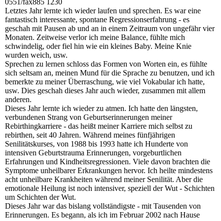
0551/fax885 1230
Letztes Jahr lernte ich wieder laufen und sprechen. Es war eine
fantastisch interessante, spontane Regressionserfahrung - es
geschah mit Pausen ab und an in einem Zeitraum von ungefähr vier
Monaten. Zeitweise verlor ich meine Balance, fühlte mich
schwindelig, oder fiel hin wie ein kleines Baby. Meine Knie
wurden weich, usw.
Sprechen zu lernen schloss das Formen von Worten ein, es fühlte
sich seltsam an, meinen Mund für die Sprache zu benutzen, und ich
bemerkte zu meiner Überraschung, wie viel Vokabular ich hatte,
usw. Dies geschah dieses Jahr auch wieder, zusammen mit allem
anderen.
Dieses Jahr lernte ich wieder zu atmen. Ich hatte den längsten,
verbundenen Strang von Geburtserinnerungen meiner
Rebirthingkarriere - das heißt meiner Karriere mich selbst zu
rebirthen, seit 40 Jahren. Während meines fünfjährigen
Senilitätskurses, von 1988 bis 1993 hatte ich Hunderte von
intensiven Geburtstrauma Erinnerungen, vorgeburtlichen
Erfahrungen und Kindheitsregressionen. Viele davon brachten die
Symptome unheilbarer Erkrankungen hervor. Ich heilte mindestens
acht unheilbare Krankheiten während meiner Senilität. Aber die
emotionale Heilung ist noch intensiver, speziell der Wut - Schichten
um Schichten der Wut.
Dieses Jahr war das bislang vollständigste - mit Tausenden von
Erinnerungen. Es begann, als ich im Februar 2002 nach Hause