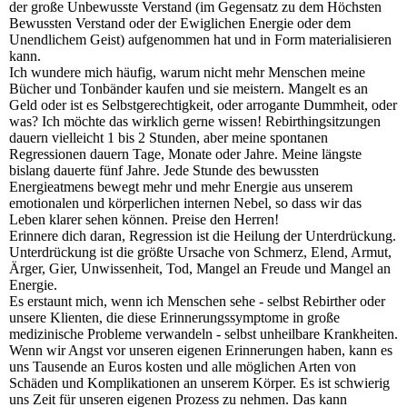
der große Unbewusste Verstand (im Gegensatz zu dem Höchsten
Bewussten Verstand oder der Ewiglichen Energie oder dem
Unendlichem Geist) aufgenommen hat und in Form materialisieren
kann.
Ich wundere mich häufig, warum nicht mehr Menschen meine
Bücher und Tonbänder kaufen und sie meistern. Mangelt es an
Geld oder ist es Selbstgerechtigkeit, oder arrogante Dummheit, oder
was? Ich möchte das wirklich gerne wissen! Rebirthingsitzungen
dauern vielleicht 1 bis 2 Stunden, aber meine spontanen
Regressionen dauern Tage, Monate oder Jahre. Meine längste
bislang dauerte fünf Jahre. Jede Stunde des bewussten
Energieatmens bewegt mehr und mehr Energie aus unserem
emotionalen und körperlichen internen Nebel, so dass wir das
Leben klarer sehen können. Preise den Herren!
Erinnere dich daran, Regression ist die Heilung der Unterdrückung.
Unterdrückung ist die größte Ursache von Schmerz, Elend, Armut,
Ärger, Gier, Unwissenheit, Tod, Mangel an Freude und Mangel an
Energie.
Es erstaunt mich, wenn ich Menschen sehe - selbst Rebirther oder
unsere Klienten, die diese Erinnerungssymptome in große
medizinische Probleme verwandeln - selbst unheilbare Krankheiten.
Wenn wir Angst vor unseren eigenen Erinnerungen haben, kann es
uns Tausende an Euros kosten und alle möglichen Arten von
Schäden und Komplikationen an unserem Körper. Es ist schwierig
uns Zeit für unseren eigenen Prozess zu nehmen. Das kann