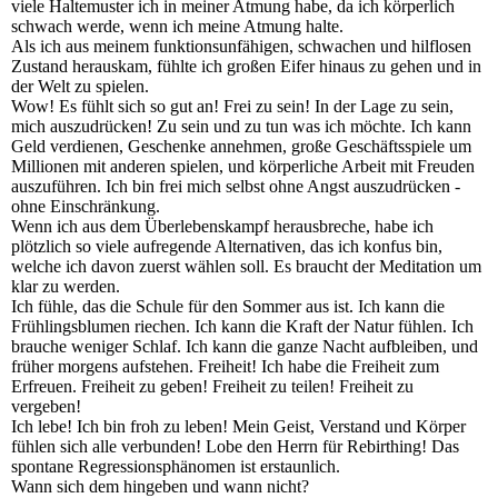
viele Haltemuster ich in meiner Atmung habe, da ich körperlich
schwach werde, wenn ich meine Atmung halte.
Als ich aus meinem funktionsunfähigen, schwachen und hilflosen
Zustand herauskam, fühlte ich großen Eifer hinaus zu gehen und in
der Welt zu spielen.
Wow! Es fühlt sich so gut an! Frei zu sein! In der Lage zu sein,
mich auszudrücken! Zu sein und zu tun was ich möchte. Ich kann
Geld verdienen, Geschenke annehmen, große Geschäftsspiele um
Millionen mit anderen spielen, und körperliche Arbeit mit Freuden
auszuführen. Ich bin frei mich selbst ohne Angst auszudrücken -
ohne Einschränkung.
Wenn ich aus dem Überlebenskampf herausbreche, habe ich
plötzlich so viele aufregende Alternativen, das ich konfus bin,
welche ich davon zuerst wählen soll. Es braucht der Meditation um
klar zu werden.
Ich fühle, das die Schule für den Sommer aus ist. Ich kann die
Frühlingsblumen riechen. Ich kann die Kraft der Natur fühlen. Ich
brauche weniger Schlaf. Ich kann die ganze Nacht aufbleiben, und
früher morgens aufstehen. Freiheit! Ich habe die Freiheit zum
Erfreuen. Freiheit zu geben! Freiheit zu teilen! Freiheit zu
vergeben!
Ich lebe! Ich bin froh zu leben! Mein Geist, Verstand und Körper
fühlen sich alle verbunden! Lobe den Herrn für Rebirthing! Das
spontane Regressionsphänomen ist erstaunlich.
Wann sich dem hingeben und wann nicht?