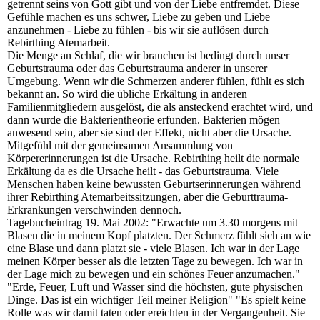
getrennt seins von Gott gibt und von der Liebe entfremdet. Diese
Gefühle machen es uns schwer, Liebe zu geben und Liebe
anzunehmen - Liebe zu fühlen - bis wir sie auflösen durch
Rebirthing Atemarbeit.
Die Menge an Schlaf, die wir brauchen ist bedingt durch unser
Geburtstrauma oder das Geburtstrauma anderer in unserer
Umgebung. Wenn wir die Schmerzen anderer fühlen, fühlt es sich
bekannt an. So wird die übliche Erkältung in anderen
Familienmitgliedern ausgelöst, die als ansteckend erachtet wird, und
dann wurde die Bakterientheorie erfunden. Bakterien mögen
anwesend sein, aber sie sind der Effekt, nicht aber die Ursache.
Mitgefühl mit der gemeinsamen Ansammlung von
Körpererinnerungen ist die Ursache. Rebirthing heilt die normale
Erkältung da es die Ursache heilt - das Geburtstrauma. Viele
Menschen haben keine bewussten Geburtserinnerungen während
ihrer Rebirthing Atemarbeitssitzungen, aber die Geburttrauma-
Erkrankungen verschwinden dennoch.
Tagebucheintrag 19. Mai 2002: "Erwachte um 3.30 morgens mit
Blasen die in meinem Kopf platzten. Der Schmerz fühlt sich an wie
eine Blase und dann platzt sie - viele Blasen. Ich war in der Lage
meinen Körper besser als die letzten Tage zu bewegen. Ich war in
der Lage mich zu bewegen und ein schönes Feuer anzumachen."
"Erde, Feuer, Luft und Wasser sind die höchsten, gute physischen
Dinge. Das ist ein wichtiger Teil meiner Religion" "Es spielt keine
Rolle was wir damit taten oder ereichten in der Vergangenheit. Sie